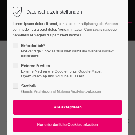
Datenschutzeinstellungen
Login
Menu
Lorem ipsum dolor sit amet, consectetuer adipiscing elit. Aenean
Benutzername
commodo ligula eget dolor. Aenean massa. Cum sociis natoque
Energetisches Sanieren
penatibus et magnis dis parturient montes.
Erforderlich*
Notwendige Cookies zulassen damit die Website korrekt
Passwort
funktioniert
CSS3
Externe Medien
Externe Medien wie Google Fonts, Google Maps,
OpenStreetMap und Youtube zulassen
Animations
Statistik
Anmelden
Google Analytics und Matomo Analytics zulassen
Register
|
Lost your password?
Lorem ipsum dolor sit amet, consectetuer
Support
adipiscing elit. Aenean commodo ligula eget
Lorem ipsum dolor sit amet:
dolor. Aenean massa.