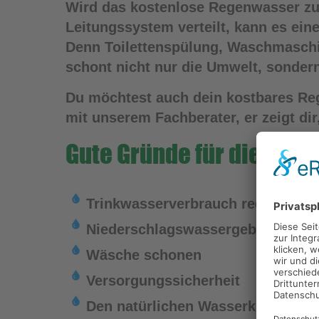
Wird das kostenlose Regenwasser zu
Leitungssystem verteilt, kann es ein
Denn Toilettenspülung, Waschmaschi
schont nicht nur die Umwelt, sonder
Du möchtest auch dein kostbares Re
mit unserem Fachberater, er zeigt dir
Gute Gründe für die Reg
Trinkwasserverbrauch reduzieren
Niederschlagswassergebühren sp
Wäsche schonen
Versorgungssicherheit
Den natürlichen Wasserkreislauf e