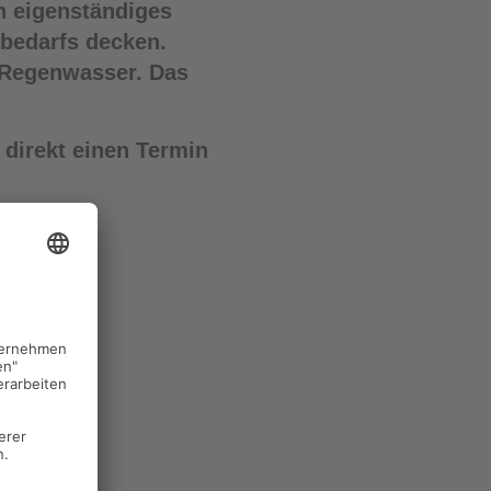
n eigenständiges
rbedarfs decken.
 Regenwasser. Das
direkt einen Termin