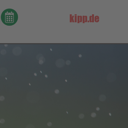
About us
kipp.de
Lorem ipsum dolor sit
ite
amet, consectetuer
adipiscing elit.
102
Aenean commodo ligula
eget dolor. Aenean massa.
s?
Cum sociis natoque
penatibus et magnis dis
parturient montes,
.com
nascetur ridiculus mus.
Donec quam felis, ultricies
nec.