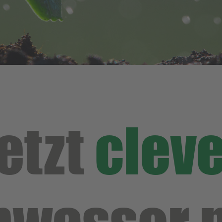
etzt
cleve