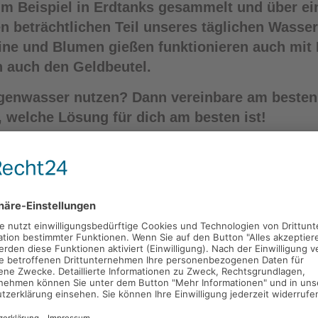
m Beispiel in Erdtanks gesammelt und über ei
en beträchtlichen Teil unseres täglichen Wasse
ne und Blumen gießen funktionieren auch mit
n auch den Geldbeutel.
genwasser nutzen? Dann vereinbare am besten 
, welche Lösung für dich am besten ist!
enwassernutzung:
aren
rhalten